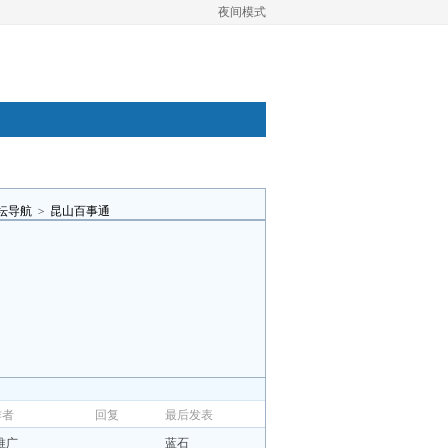
夜间模式
坛导航
>
昆山百事通
作者
回复
最后发表
推广
蓝石