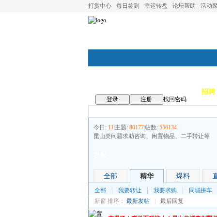
打赏中心
每日签到
幸运转盘
论坛帮助
活动
论坛首页
论坛导航
商家
招聘
登录
注册
找回密码
今日:
11
|
主题:
80177
|
帖数:
556134
昆山类问题求助咨询、闲置物品、二手转让等
发帖
全部
精华
爆料
全部
我要转让
我要求购
同城拼车
新窗
排序：
最新发帖
|
最后回复