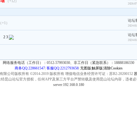
炸场
（+12）
2026-07
论坛
（+1）
2024-01
论坛
）
2
3
2024-01
网络服务电话（工作日）：0512-57993030、非工作日（紧急联系）：18888186330
商务QQ:228661547
|
客服QQ:2212793658
|
无图版
|
触屏版
|
清除Cookies
公司版权所有 ©2014-2019 版权所有 增值电信业务经营许可证：苏B2-20200152
苏
未经昆山论坛官方授权，任何APP及第三方平台严禁转载及使用昆山论坛内容，违者必
server:192.168.0.180