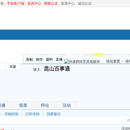
聚焦
手机客户端
道具中心
商家认证
勋章中心
诚信认证
装修
昆山优选
小红娘
分类信息
二手房
昆山视窗
新帖
精华
爆料
直播
论坛首页
>
论
本版
昆山百事通
版主:
直播
投票
辩论
活动
寻物招领
打听求助
我要建议
活动