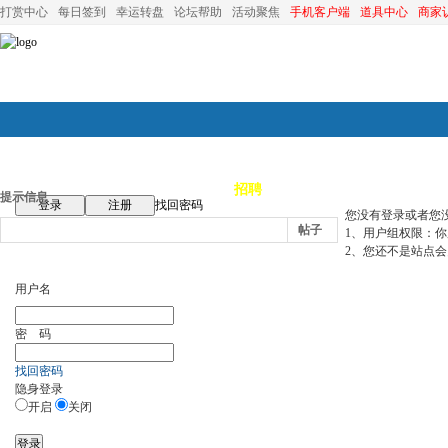
打赏中心
每日签到
幸运转盘
论坛帮助
活动聚焦
手机客户端
道具中心
商家
论坛首页
论坛导航
商家
招聘
装修
昆山优选
小
提示信息
登录
注册
找回密码
您没有登录或者您
帖子
1、用户组权限：
2、您还不是站点会
用户名
密 码
找回密码
隐身登录
开启
关闭
登录