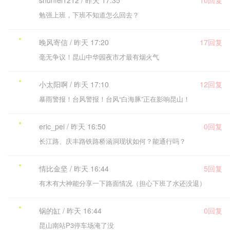
shunfei1212 / 昨天 17:35
10回复
勉强上班，下班不知道怎么回去？
晚风寄信 / 昨天 17:20
17回复
毫无争议！昆山中华园夜市才最有烟火气
小太阳啊 / 昨天 17:10
12回复
暴雨警报！台风警报！台风“白海豚”正在影响昆山！
eric_pei / 昨天 16:50
0回复
长江路、庆丰路铁路桥涵洞现状如何？能通行吗？
情比金坚 / 昨天 16:44
5回复
有木有大神能分享一下路面情况（担心下班了水还没退）
锅的缸 / 昨天 16:44
0回复
昆山南站P3停车场淹了没