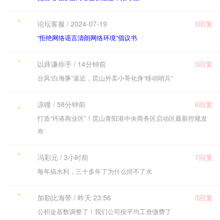
论坛客服 / 2024-07-19
0回复
“拒绝网络谣言清朗网络环境”倡议书
以薛谦你手 / 14分钟前
3回复
台风“白海豚”逼近，昆山外卖小哥化身“移动哨兵”
凉瞳 / 58分钟前
6回复
打造“环港商业区”！昆山青阳港中央商务区启动区最新控规发
布
冯彩元 / 3小时前
7回复
每年搞水利，三十多年了为什么排不了水
加勒比海带 / 昨天 23:56
3回复
公积金基数调整了！我们公司按平均工资缴费了