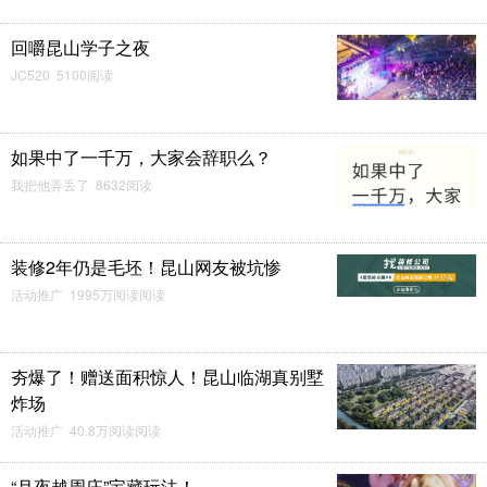
回嚼昆山学子之夜
JC520 5100阅读
如果中了一千万，大家会辞职么？
我把他弄丢了 8632阅读
装修2年仍是毛坯！昆山网友被坑惨
活动推广 1995万阅读阅读
夯爆了！赠送面积惊人！昆山临湖真别墅
炸场
活动推广 40.8万阅读阅读
“月夜越周庄”宝藏玩法！