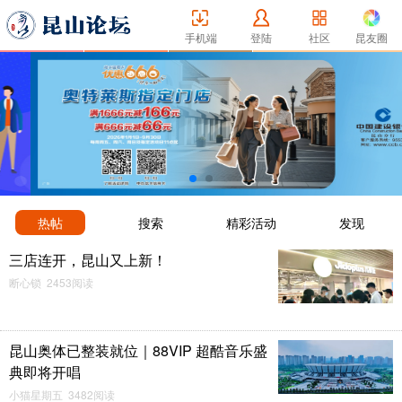
手机端
登陆
社区
昆友圈
热帖
搜索
精彩活动
发现
三店连开，昆山又上新！
断心锁 2453阅读
昆山奥体已整装就位｜88VIP 超酷音乐盛
典即将开唱
小猫星期五 3482阅读