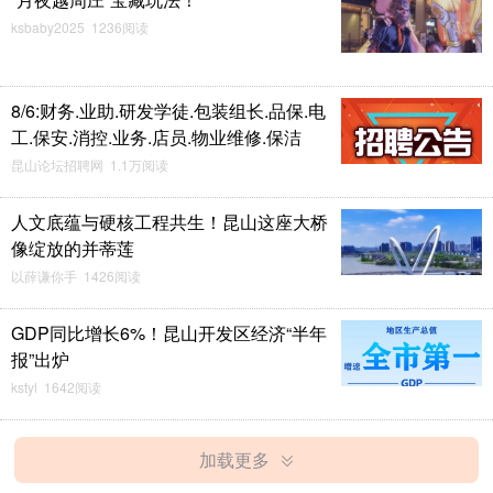
ksbaby2025 1236阅读
8/6:财务.业助.研发学徒.包装组长.品保.电
工.保安.消控.业务.店员.物业维修.保洁
昆山论坛招聘网 1.1万阅读
人文底蕴与硬核工程共生！昆山这座大桥
像绽放的并蒂莲
以薛谦你手 1426阅读
GDP同比增长6%！昆山开发区经济“半年
报”出炉
kstyl 1642阅读
加载更多