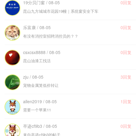
19分贝门窗 / 08-05
0回复
昆山九方城城市花园19幢｜系统窗安全下车
乐富康 / 08-05
0回复
有没有消控室招聘消控员的？？
csxcsx8888 / 08-05
0回复
昆山油漆工找活
zju / 08-05
3回复
宠物金属笼低价转让
allen2019 / 08-05
1回复
需要一个苹果11
卒迹cf9b3 / 08-05
0回复
来自卒迹cf9b3的帖子