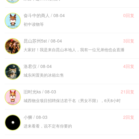
奋斗中的商人 / 08-04
0回复
初中读物等
昆山苏州5st / 08-04
3回复
大家好！我是来自昆山本地人，我有一位兄弟他也会直播
洛君仪 / 08-04
4回复
城东闲置美的冰箱出售
旧时光ks / 08-03
21回复
城西物业项目招聘保洁若干名（男女不限），6天8小时
小狮 / 08-03
2回复
进来看看，说不定有你要的