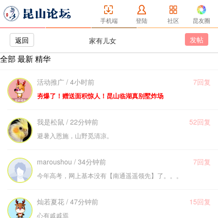
手机端
登陆
社区
昆友圈
发帖
返回
家有儿女
全部
最新
精华
活动推广 / 4小时前
7回复
夯爆了！赠送面积惊人！昆山临湖真别墅炸场
我是松鼠 / 22分钟前
52回复
避暑入恩施，山野觅清凉。
maroushou / 34分钟前
7回复
今年高考，网上基本没有【南通遥遥领先】了。。。
灿若夏花 / 47分钟前
15回复
心有戚戚焉