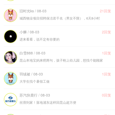
旧时光ks / 08-03
21回复
城西物业项目招聘保洁若干名（男女不限），6天8小时
小狮 / 08-03
2回复
进来看看，说不定有你要的
白雪888 / 08-03
1回复
昆山本地宝妈来唠两句，孩子刚上幼儿园，想找个能顾家
羽绒被 / 08-03
1回复
大学生找个暑假工做
苏汽快鹿行 / 08-03
0回复
丝滑到家！落地浦东这样回昆山超方便