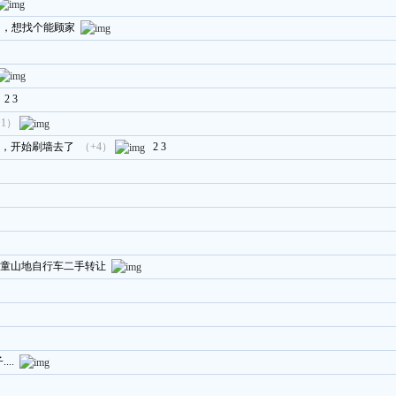
园，想找个能顾家
2
3
+1）
，开始刷墙去了
（+4）
2
3
00 儿童山地自行车二手转让
..