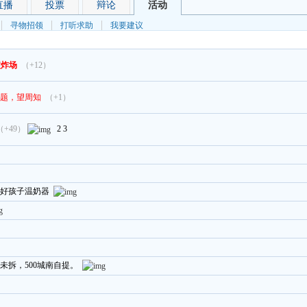
直播
投票
辩论
活动
寻物招领
打听求助
我要建议
墅炸场
（+12）
题，望周知
（+1）
（+49）
2
3
好孩子温奶器
未拆，500城南自提。