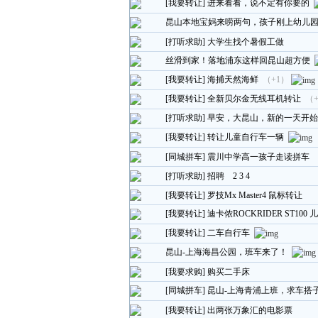
[我要转让]
进来看看，说不定有你要的
昆山本地宝妈来唠两句，孩子刚上幼儿
[打听求助]
大学生找个暑假工做
丝滑到家！落地浦东这样回昆山超方便
[我要转让]
海捕天然海鲜
（+1）
[我要转让]
全新贝尔金无线耳机转让
（
[打听求助]
早安，大昆山，新的一天开始
[我要转让]
转让儿童自行车一辆
[同城拼车]
震川中学高一孩子走读拼车
[打听求助]
招聘
2
3
4
[我要转让]
罗技Mx Master4 鼠标转让
[我要转让]
迪卡侬ROCKRIDER ST1
[我要转让]
二车自行车
昆山-上海海昌公园，班车来了！
[我要求购]
购买二手床
[同城拼车]
昆山-上海青浦上班，求车搭子..
[我要转让]
出两张万象汇的电影票