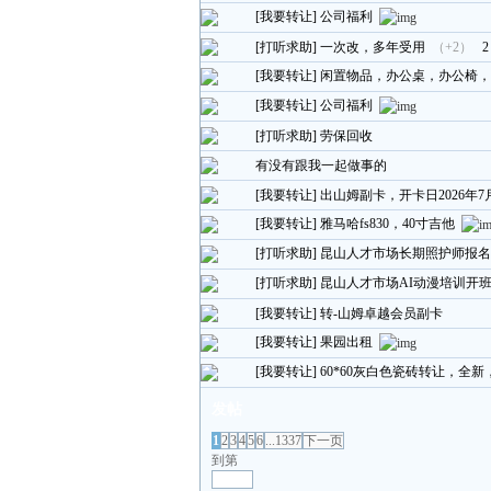
[我要转让]
公司福利
[打听求助]
一次改，多年受用
（+2）
2
[我要转让]
闲置物品，办公桌，办公椅，
[我要转让]
公司福利
[打听求助]
劳保回收
有没有跟我一起做事的
[我要转让]
出山姆副卡，开卡日2026年7
[我要转让]
雅马哈fs830，40寸吉他
[打听求助]
昆山人才市场长期照护师报名
[打听求助]
昆山人才市场AI动漫培训开
[我要转让]
转-山姆卓越会员副卡
[我要转让]
果园出租
[我要转让]
60*60灰白色瓷砖转让，全新，
发帖
1
2
3
4
5
6
...1337
下一页
到第