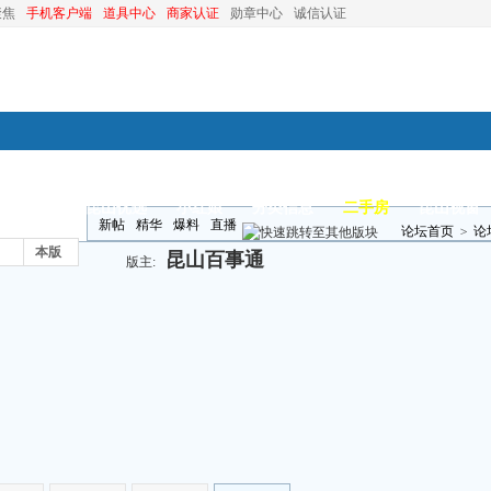
聚焦
手机客户端
道具中心
商家认证
勋章中心
诚信认证
装修
昆山优选
小红娘
分类信息
二手房
昆山视窗
新帖
精华
爆料
直播
论坛首页
>
论
本版
昆山百事通
版主: