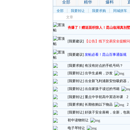
全部
精华
爆料
全部
我要转让
我要求购
同城拼车
文章
夯爆了！赠送面积惊人！昆山临湖真别
[我要建议]
【公告】线下交易安全提醒问
[我要建议]
发帖必看！昆山百事通版规
[我要求购]
有没有好点的手机号码？
[我要转让]
出学生桌椅，沙发
[我要转让]
出全新飞利浦新安怡吸奶器，
[我要转让]
出自家孩子读过的书籍
[我要转让]
重点中学初高中英语补课
2
[我要求购]
长期收购以下物品
2
[我要转让]
好孩子安全座椅，全新，包装
初中读物转让
电子琴转让