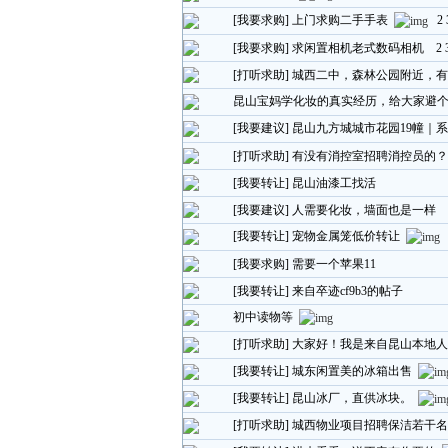
[我要求购]
上门求购二手手表
2
[我要求购]
求闲置相机老式数码相机
2
[打听求助]
城西二中，森林公园附近，有
昆山宝妈学化妆的真实经历，给大家避
[我要建议]
昆山九方城城市花园19幢｜
[打听求助]
有没有消控室招聘消控员的？
[我要转让]
昆山油漆工找活
[我要建议]
人需要化妆，墙面也是一样
[我要转让]
宠物金属笼低价转让
[我要求购]
需要一个苹果11
[我要转让]
来自卒迹cf9b3的帖子
初中读物等
[打听求助]
大家好！我是来自昆山本地人
[我要转让]
城东闲置美的冰箱出售
[我要转让]
昆山冰厂，直供冰块。
[打听求助]
城西物业项目招聘保洁若干名