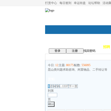
打赏中心
每日签到
幸运转盘
论坛帮助
活动
论坛首页
论坛导航
商家
招聘
登录
注册
找回密码
今日:
12
|
主题:
80175
|
帖数:
556095
昆山类问题求助咨询、闲置物品、二手转让等
发帖
1
2
3
4
5
6
...1337
下一页
到第
页
确认