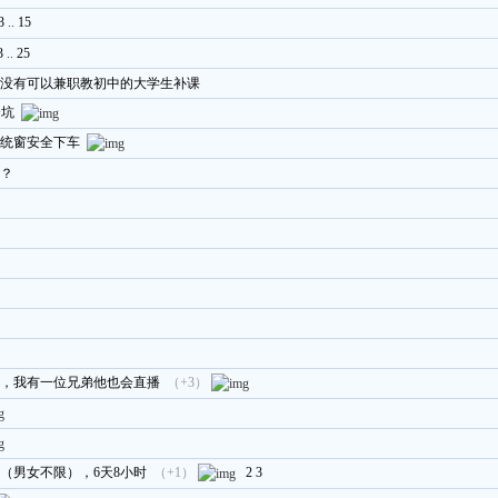
3
..
15
3
..
25
没有可以兼职教初中的大学生补课
个坑
系统窗安全下车
？
，我有一位兄弟他也会直播
（+3）
（男女不限），6天8小时
（+1）
2
3