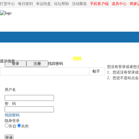
打赏中心
每日签到
幸运转盘
论坛帮助
活动聚焦
手机客户端
道具中心
商家
论坛首页
论坛导航
商家
招聘
装修
昆山优选
小
提示信息
登录
注册
找回密码
您没有登录或者您
帖子
1、您还没有登录
2、您还不是站点会
用户名
密 码
找回密码
隐身登录
开启
关闭
登录