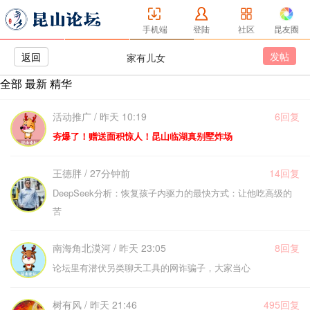
手机端
登陆
社区
昆友圈
发帖
返回
家有儿女
全部
最新
精华
活动推广 / 昨天 10:19
6回复
夯爆了！赠送面积惊人！昆山临湖真别墅炸场
王德胖 / 27分钟前
14回复
DeepSeek分析：恢复孩子内驱力的最快方式：让他吃高级的
苦
南海角北漠河 / 昨天 23:05
8回复
论坛里有潜伏另类聊天工具的网诈骗子，大家当心
树有风 / 昨天 21:46
495回复