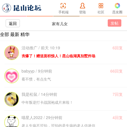
手机端
登陆
社区
昆友圈
发帖
返回
家有儿女
全部
最新
精华
活动推广 / 前天 10:19
6回复
夯爆了！赠送面积惊人！昆山临湖真别墅炸场
babyyp / 9分钟前
66回复
看不惯，有点生气
我是松鼠 / 14分钟前
7回复
中年叛逆打卡战国袍成片来啦！
喵星人2022 / 29分钟前
4回复
老人生病不可怕，可怕的是生病的老人信迷信