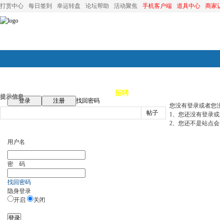
打赏中心
每日签到
幸运转盘
论坛帮助
活动聚焦
手机客户端
道具中心
商家
论坛首页
论坛导航
商家
招聘
装修
昆山优选
小
提示信息
登录
注册
找回密码
您没有登录或者您
帖子
1、您还没有登录
2、您还不是站点会
用户名
密 码
找回密码
隐身登录
开启
关闭
登录