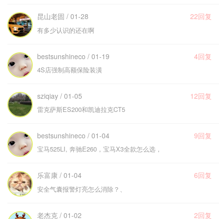
昆山老固 / 01-28
22回复
有多少认识的还在啊
bestsunshineco / 01-19
4回复
4S店强制高额保险装潢
sziqiay / 01-05
12回复
雷克萨斯ES200和凯迪拉克CT5
bestsunshineco / 01-04
9回复
宝马525LI, 奔驰E260，宝马X3全款怎么选，
乐富康 / 01-04
6回复
安全气囊报警灯亮怎么消除？、
老杰克 / 01-02
2回复