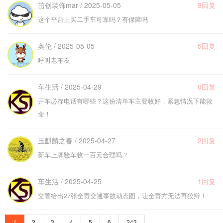
茁创装饰mar / 2025-05-05
9回复
这个平台上买二手车可靠吗？有保障吗
奥伦 / 2025-05-05
5回复
呼叫老车友
车生活 / 2025-04-29
0回复
开车必存电话有哪些？这份清单车主要收好，紧急情况下能救
命！
玉麒麟之春 / 2025-04-27
2回复
新车上牌验车收一百元合理吗？
车生活 / 2025-04-25
1回复
交警给出27张全责交通事故动态图，让全责方无法再狡辩！
1
2
3
4
5
6
243