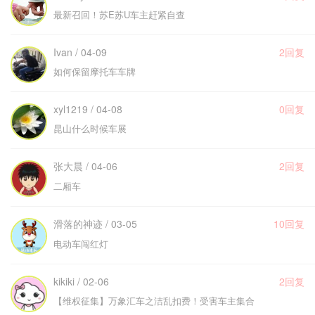
最新召回！苏E苏U车主赶紧自查
Ivan / 04-09
2回复
如何保留摩托车车牌
xyl1219 / 04-08
0回复
昆山什么时候车展
张大晨 / 04-06
2回复
二厢车
滑落的神迹 / 03-05
10回复
电动车闯红灯
kikiki / 02-06
2回复
【维权征集】万象汇车之洁乱扣费！受害车主集合