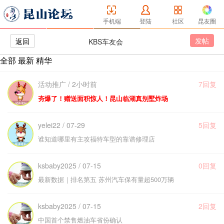
手机端
登陆
社区
昆友圈
发帖
返回
KBS车友会
全部
最新
精华
活动推广 / 2小时前
7回复
夯爆了！赠送面积惊人！昆山临湖真别墅炸场
yelei22 / 07-29
5回复
谁知道哪里有主攻福特车型的靠谱修理店
ksbaby2025 / 07-15
0回复
最新数据｜排名第五 苏州汽车保有量超500万辆
ksbaby2025 / 07-15
2回复
中国首个禁售燃油车省份确认