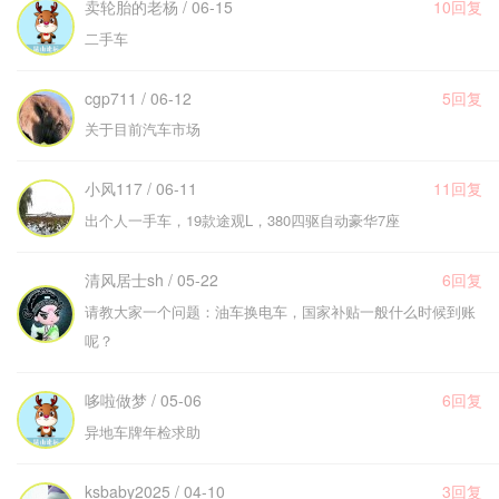
卖轮胎的老杨 / 06-15
10回复
二手车
cgp711 / 06-12
5回复
关于目前汽车市场
小风117 / 06-11
11回复
出个人一手车，19款途观L，380四驱自动豪华7座
清风居士sh / 05-22
6回复
请教大家一个问题：油车换电车，国家补贴一般什么时候到账
呢？
哆啦做梦 / 05-06
6回复
异地车牌年检求助
ksbaby2025 / 04-10
3回复