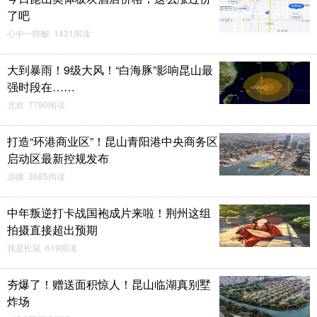
了吧
心中一阵酸 1431阅读
大到暴雨！9级大风！“白海豚”影响昆山最
强时段在……
北欢 7790阅读
打造“环港商业区”！昆山青阳港中央商务区
启动区最新控规发布
凉瞳 3685阅读
中年叛逆打卡战国袍成片来啦！荆州这组
拍摄直接超出预期
我是松鼠 619阅读
夯爆了！赠送面积惊人！昆山临湖真别墅
炸场