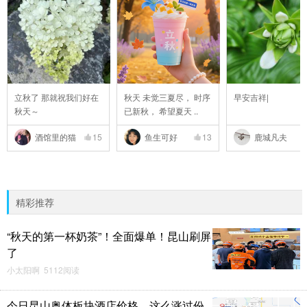
立秋了 那就祝我们好在
秋天 未觉三夏尽， 时序
早安吉祥|
秋天～
已新秋， 希望夏天 ..
酒馆里的猫
15
鱼生可好
13
鹿城凡夫
精彩推荐
“秋天的第一杯奶茶”！全面爆单！昆山刷屏
了
小太阳啊 5112阅读
今日昆山奥体板块酒店价格，这么涨过份