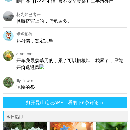
瞎扯淡 什么都不懂 最不安全就是开车手放外面
花为知已者开
胳膊搭窗上的，乌龟居多。
祸福相倚
坏习惯，鉴定完毕!
dmmtmm
开车我最羡慕男的，累了可以抽根烟，我累了，只能
开窗透透风
lily-flower-
凉快的很
打开昆山论坛APP，看剩下6条评论>>
今日热门