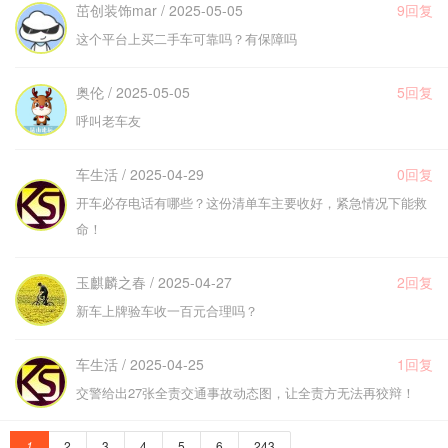
茁创装饰mar / 2025-05-05
9回复
这个平台上买二手车可靠吗？有保障吗
奥伦 / 2025-05-05
5回复
呼叫老车友
车生活 / 2025-04-29
0回复
开车必存电话有哪些？这份清单车主要收好，紧急情况下能救
命！
玉麒麟之春 / 2025-04-27
2回复
新车上牌验车收一百元合理吗？
车生活 / 2025-04-25
1回复
交警给出27张全责交通事故动态图，让全责方无法再狡辩！
1
2
3
4
5
6
243