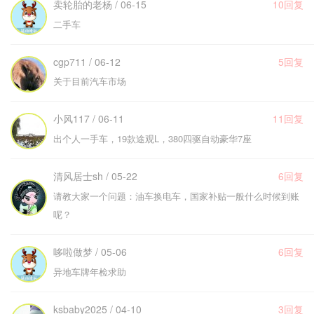
卖轮胎的老杨 / 06-15
10回复
二手车
cgp711 / 06-12
5回复
关于目前汽车市场
小风117 / 06-11
11回复
出个人一手车，19款途观L，380四驱自动豪华7座
清风居士sh / 05-22
6回复
请教大家一个问题：油车换电车，国家补贴一般什么时候到账
呢？
哆啦做梦 / 05-06
6回复
异地车牌年检求助
ksbaby2025 / 04-10
3回复