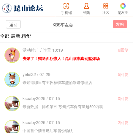
手机端
登陆
社区
昆友圈
发帖
返回
KBS车友会
全部
最新
精华
活动推广 / 昨天 10:19
6回复
夯爆了！赠送面积惊人！昆山临湖真别墅炸场
yelei22 / 07-29
5回复
谁知道哪里有主攻福特车型的靠谱修理店
ksbaby2025 / 07-15
0回复
最新数据｜排名第五 苏州汽车保有量超500万辆
ksbaby2025 / 07-15
2回复
中国首个禁售燃油车省份确认