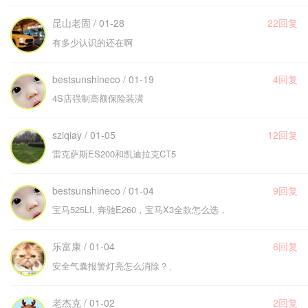
昆山老固 / 01-28
22回复
有多少认识的还在啊
bestsunshineco / 01-19
4回复
4S店强制高额保险装潢
sziqiay / 01-05
12回复
雷克萨斯ES200和凯迪拉克CT5
bestsunshineco / 01-04
9回复
宝马525LI, 奔驰E260，宝马X3全款怎么选，
乐富康 / 01-04
6回复
安全气囊报警灯亮怎么消除？、
老杰克 / 01-02
2回复