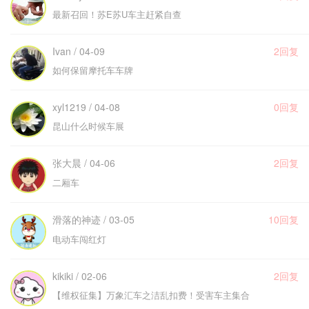
最新召回！苏E苏U车主赶紧自查
Ivan / 04-09
2回复
如何保留摩托车车牌
xyl1219 / 04-08
0回复
昆山什么时候车展
张大晨 / 04-06
2回复
二厢车
滑落的神迹 / 03-05
10回复
电动车闯红灯
kikiki / 02-06
2回复
【维权征集】万象汇车之洁乱扣费！受害车主集合