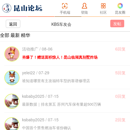
手机端
登陆
社区
昆友圈
发帖
返回
KBS车友会
全部
最新
精华
活动推广 / 08-06
6回复
夯爆了！赠送面积惊人！昆山临湖真别墅炸场
yelei22 / 07-29
5回复
谁知道哪里有主攻福特车型的靠谱修理店
ksbaby2025 / 07-15
0回复
最新数据｜排名第五 苏州汽车保有量超500万辆
ksbaby2025 / 07-15
2回复
中国首个禁售燃油车省份确认