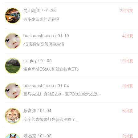
昆山老固 / 01-28
22回复
有多少认识的还在啊
bestsunshineco / 01-19
4回复
4S店强制高额保险装潢
sziqiay / 01-05
12回复
雷克萨斯ES200和凯迪拉克CT5
bestsunshineco / 01-04
9回复
宝马525LI, 奔驰E260，宝马X3全款怎么选，
乐富康 / 01-04
6回复
安全气囊报警灯亮怎么消除？、
老杰克 / 01-02
2回复