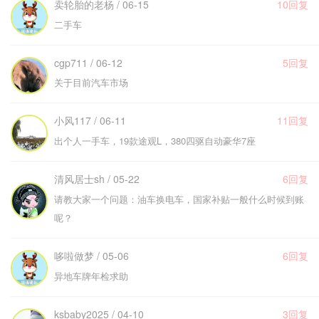
卖轮胎的老杨 / 06-15
10回复
二手车
cgp711 / 06-12
5回复
关于目前汽车市场
小风117 / 06-11
11回复
出个人一手车，19款途观L，380四驱自动豪华7座
清风居士sh / 05-22
6回复
请教大家一个问题：油车换电车，国家补贴一般什么时候到账
呢？
哆啦做梦 / 05-06
6回复
异地车牌年检求助
ksbaby2025 / 04-10
3回复