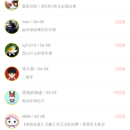
最新召回！苏E苏U车主赶紧自查
Ivan / 04-09
2回复
如何保留摩托车车牌
xyl1219 / 04-08
0回复
昆山什么时候车展
张大晨 / 04-06
2回复
二厢车
滑落的神迹 / 03-05
10回复
电动车闯红灯
kikiki / 02-06
2回复
【维权征集】万象汇车之洁乱扣费！受害车主集合