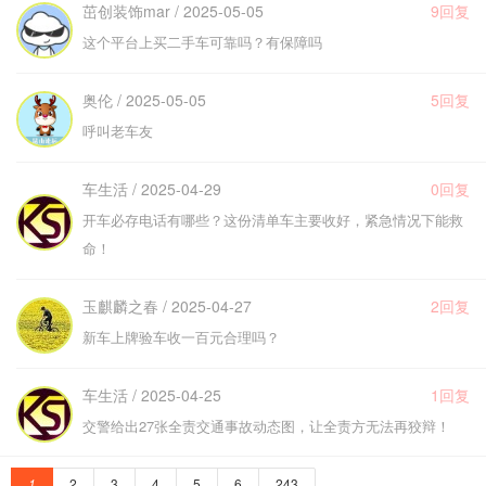
茁创装饰mar / 2025-05-05
9回复
这个平台上买二手车可靠吗？有保障吗
奥伦 / 2025-05-05
5回复
呼叫老车友
车生活 / 2025-04-29
0回复
开车必存电话有哪些？这份清单车主要收好，紧急情况下能救
命！
玉麒麟之春 / 2025-04-27
2回复
新车上牌验车收一百元合理吗？
车生活 / 2025-04-25
1回复
交警给出27张全责交通事故动态图，让全责方无法再狡辩！
1
2
3
4
5
6
243