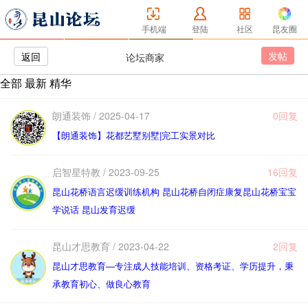
手机端
登陆
社区
昆友圈
发帖
返回
论坛商家
全部
最新
精华
朗通装饰 / 2025-04-17
0回复
【朗通装饰】花都艺墅别墅|完工实景对比
启智星特教 / 2023-09-25
16回复
昆山花桥语言迟缓训练机构 昆山花桥自闭症康复昆山花桥宝宝
学说话 昆山发育迟缓
昆山才思教育 / 2023-04-22
2回复
昆山才思教育—专注成人技能培训、资格考证、学历提升，秉
承教育初心、做良心教育