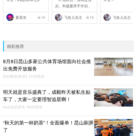
凉。和盛夏挥手作别，
..
夏晨东
16
飞鱼儿岛主
16
飞鱼儿岛主
精彩推荐
8月8日昆山多家公共体育场馆面向社会推
出免费开放服务
快到碗里来QQ 4100阅读
明天就是音乐盛典了，成毅昨天被私生贴
车了，大家一定要理智追星啊！
blue深蓝梦境 9843阅读
“秋天的第一杯奶茶”！全面爆单！昆山刷屏
了