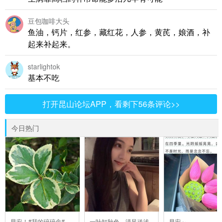
豆包咖啡大头
鱼油，钙片，红参，藏红花，人参，黄芪，娘酒，补
起来补起来。
starlightok
基本不吃
打开昆山论坛APP，看剩下56条评论>>
今日热门
早安！#我的碎碎念#
一叶知秋色，清风送浅
早安～