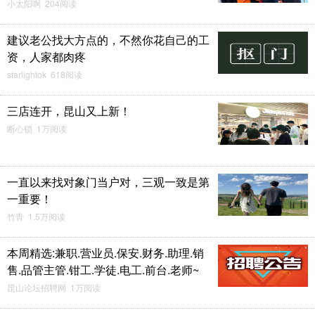
小太阳啊 204阅读
建议老公找大方点的，不然你花自己的工
资，人家都肉疼
starlightok 618阅读
三店连开，昆山又上新！
断心锁 1万阅读
一直以来找对象门当户对，三观一致是第
一重要！
竹青 1.5万阅读
本周精选:兼职.营业员.保安.财务.助理.销
售.品管主管.钳工.学徒.电工.前台.老师~
昆山论坛招聘网 1万阅读