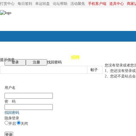
打赏中心
每日签到
幸运转盘
论坛帮助
活动聚焦
手机客户端
道具中心
商家
论坛首页
论坛导航
商家
招聘
装修
昆山优选
小
提示信息
登录
注册
找回密码
您没有登录或者您
帖子
1、您还没有登录
2、您还不是站点会
用户名
密 码
找回密码
隐身登录
开启
关闭
登录