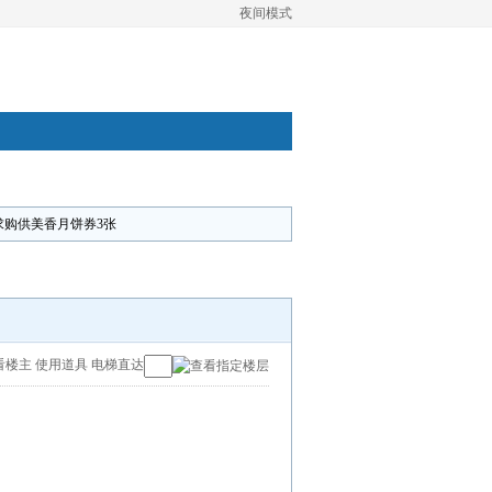
夜间模式
求购供美香月饼券3张
看楼主
使用道具
电梯直达