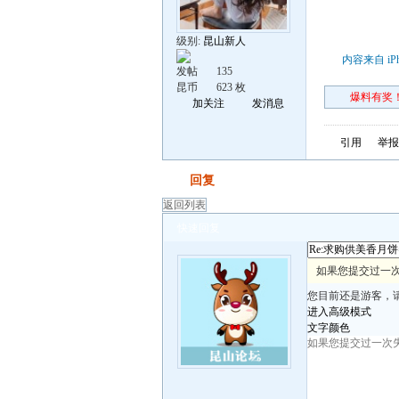
级别:
昆山新人
内容来自 iP
发帖
135
昆币
623 枚
爆料有奖！
加关注
发消息
引用
举报
发帖
回复
返回列表
快速回复
如果您提交过一次
您目前还是游客，
进入高级模式
文字颜色