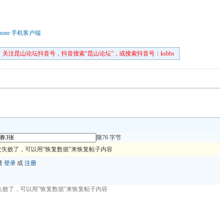
hone 手机客户端
关注昆山论坛抖音号，抖音搜索“昆山论坛”，或搜索抖音号：ksbbs
限76 字节
失败了，可以用”恢复数据”来恢复帖子内容
请
登录
或
注册