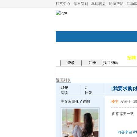
打赏中心
每日签到
幸运转盘
论坛帮助
活动
论坛首页
论坛导航
商家
招聘
登录
注册
找回密码
返回列表
8140
1
[我要求购]
阅读
回复
美女离线
死了谁想
楼主
发表于: 202
面额需要一致
内容来自 iP