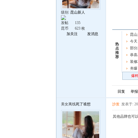
级别:
昆山新人
发帖
135
昆币
623 枚
加关注
发消息
昆山
今天
热
部分
点
推
恭喜
荐
男子链
装修
夯爆
炸场
爆料
回复
举报
美女离线
死了谁想
沙发
发表于: 202
其他品牌也可