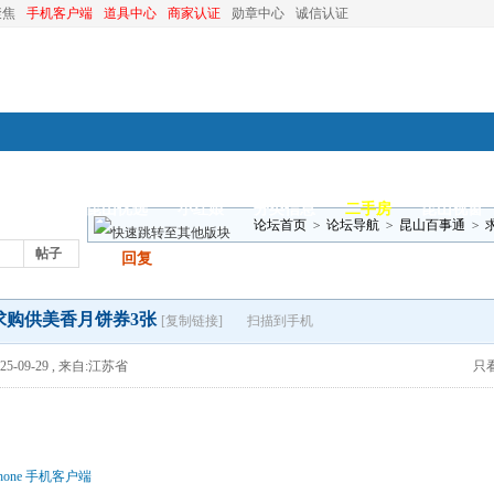
聚焦
手机客户端
道具中心
商家认证
勋章中心
诚信认证
装修
昆山优选
小红娘
分类信息
二手房
昆山视窗
论坛首页
>
论坛导航
>
昆山百事通
>
帖子
发帖
回复
求购供美香月饼券3张
[复制链接]
扫描到手机
5-09-29
,
来自:江苏省
只
hone 手机客户端