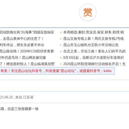
启动防御台风“白海豚”四级应急响应
本周精选:兼职.营业员.保安.财务.助理.销
，去昆山奥体中心的注意了！
售.品管主管.钳工.学徒.电工.前台.老师~
昆山文旅专线上新！周庄文旅专线2号线
列车停运，师生非必要不外出
正式开通运营
昆山市玉山镇民办五联小学注销公告
昆山陈佳炜！2026年U20田径世青赛
生态之美，尽在江南！更在人们的平凡的
球决赛夺冠
2年仍是毛坯！昆山网友被坑惨
日常中
8月10日起，花桥沿沪大道部分车道将封
了！赠送面积惊人！昆山临湖真别墅
闭施工，双向通行照常
2026昆山环阳澄湖骑行活动报名开启！无
车日，趣骑行！
有奖！关注昆山论坛抖音号，抖音搜索“昆山论坛”，或搜索抖音号：ksbbs
5-09-29
,
来自:江苏省
以哦，但是三张面额要一致