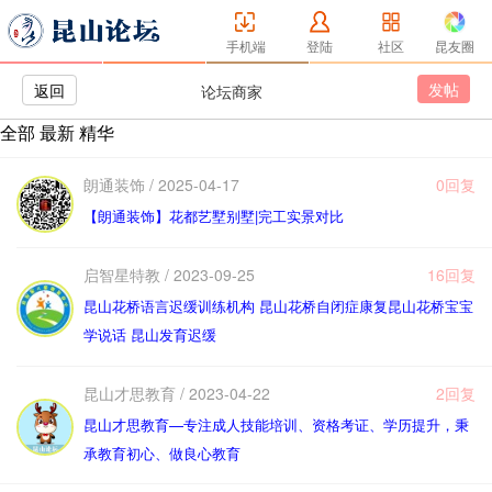
手机端
登陆
社区
昆友圈
发帖
返回
论坛商家
全部
最新
精华
朗通装饰 / 2025-04-17
0回复
【朗通装饰】花都艺墅别墅|完工实景对比
启智星特教 / 2023-09-25
16回复
昆山花桥语言迟缓训练机构 昆山花桥自闭症康复昆山花桥宝宝
学说话 昆山发育迟缓
昆山才思教育 / 2023-04-22
2回复
昆山才思教育—专注成人技能培训、资格考证、学历提升，秉
承教育初心、做良心教育