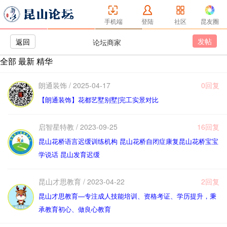
手机端
登陆
社区
昆友圈
发帖
返回
论坛商家
全部
最新
精华
朗通装饰 / 2025-04-17
0回复
【朗通装饰】花都艺墅别墅|完工实景对比
启智星特教 / 2023-09-25
16回复
昆山花桥语言迟缓训练机构 昆山花桥自闭症康复昆山花桥宝宝
学说话 昆山发育迟缓
昆山才思教育 / 2023-04-22
2回复
昆山才思教育—专注成人技能培训、资格考证、学历提升，秉
承教育初心、做良心教育