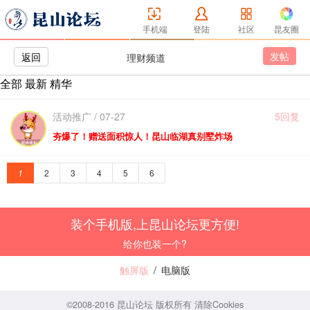
手机端
登陆
社区
昆友圈
发帖
返回
理财频道
全部
最新
精华
活动推广 / 07-27
5回复
夯爆了！赠送面积惊人！昆山临湖真别墅炸场
1
2
3
4
5
6
装个手机版,上昆山论坛更方便!
给你也装一个?
触屏版
/
电脑版
©2008-2016 昆山论坛 版权所有
清除Cookies