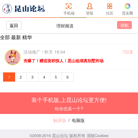
手机端
登陆
社区
昆友圈
发帖
返回
理财频道
全部
最新
精华
活动推广 / 昨天 18:04
7回复
夯爆了！赠送面积惊人！昆山临湖真别墅炸场
1
2
3
4
5
6
装个手机版,上昆山论坛更方便!
给你也装一个?
触屏版
/
电脑版
©2008-2016 昆山论坛 版权所有
清除Cookies