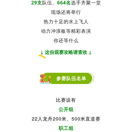
29支
队伍、
664名
选手齐聚一堂
现场还将举行
热力十足的水上飞人
动力冲浪板等精彩表演
你还等什么
↓ 这份观赛攻略请查收 ↓
参赛队伍名单
比赛设有
公开组
22人龙舟200米、500米直道赛
职工组