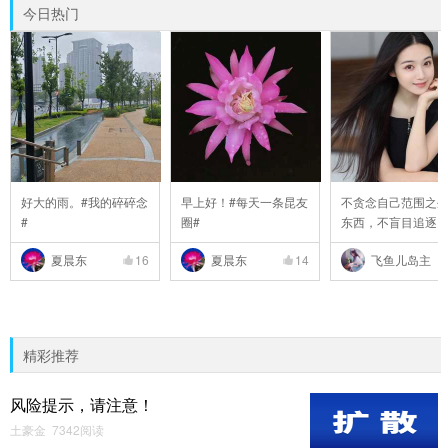
今日热门
好大的雨。#我的碎碎念
早上好！#每天一条昆友
不贪念自己范围之
#
圈#
东西，不盲目追逐
..
夏晨东
16
夏晨东
14
飞鱼儿岛主
精彩推荐
风险提示，请注意！
土豪金 7342阅读