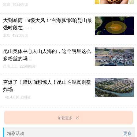
凉瞳 1029阅读
大到暴雨！9级大风！“白海豚”影响昆山最
强时段在……
北欢 4920阅读
昆山奥体中心人山人海的，这个明星这么
多粉丝的吗！
昆仑上上 2260阅读
夯爆了！赠送面积惊人！昆山临湖真别墅
炸场
42.4万阅读阅读
加载更多
精彩活动
更多