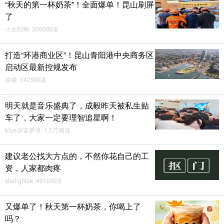
“秋天的第一杯奶茶”！全面爆单！昆山刷屏
了
小太阳啊 3060阅读
打造“环港商业区”！昆山青阳港中央商务区
启动区最新控规发布
凉瞳 1429阅读
明天就是音乐盛典了，成毅昨天被私生贴
车了，大家一定要理智追星啊！
blue深蓝梦境 1.5万阅读
建议老公找大方点的，不然你花自己的工
资，人家都肉疼
starlightok 4916阅读
又爆单了！秋天第一杯奶茶，你喝上了
吗？