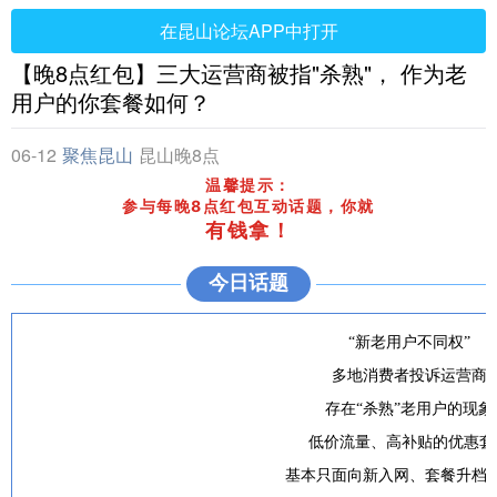
在昆山论坛APP中打开
【晚8点红包】三大运营商被指"杀熟"， 作为老
用户的你套餐如何？
06-12
聚焦昆山
昆山晚8点
温馨提示：
参与每晚8点红包互动话题，你就
有钱拿
！
今日话题
一年一度
“新老用户不同权”
多地消费者投诉运营商
存在“杀熟”老用户的现象
低价流量、高补贴的优惠套
基本只面向新入网、套餐升档