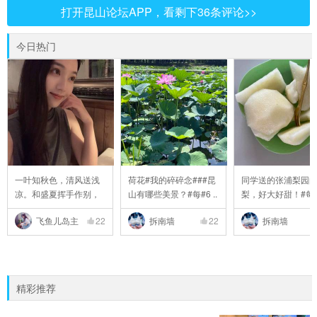
打开昆山论坛APP，看剩下36条评论>>
今日热门
一叶知秋色，清风送浅
荷花#我的碎碎念###昆
同学送的张浦梨园
凉。和盛夏挥手作别，
山有哪些美景？#每#6 ..
梨，好大好甜！#每
..
..
飞鱼儿岛主
22
拆南墙
22
拆南墙
精彩推荐