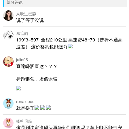
部分评论
风吹过已静
说了等于没说
風惦雨
199*3=597 全程210公里 高速费48~70（选择不通高
速差） 这价格我也能送吖
julin05
直達嵊泗直达？？？
标题猥耸，虚假诱骗
ronaldooo
就是拼车
杨帆启航
这是到沈家湾码头再坐船到嵊泗吗？车上能不能带宠