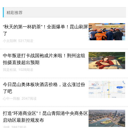
精彩推荐
“秋天的第一杯奶茶”！全面爆单！昆山刷屏
了
小太阳啊 5317阅读
中年叛逆打卡战国袍成片来啦！荆州这组
拍摄直接超出预期
我是松鼠 1028阅读
今日昆山奥体板块酒店价格，这么涨过份
了吧
心中一阵酸 2047阅读
打造“环港商业区”！昆山青阳港中央商务区
启动区最新控规发布
凉瞳 3887阅读