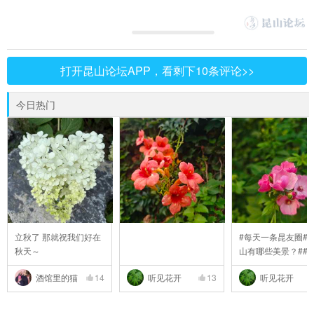
打开昆山论坛APP，看剩下10条评论>>
今日热门
立秋了 那就祝我们好在
#每天一条昆友圈##
秋天～
山有哪些美景？##
..
酒馆里的猫
14
听见花开
13
听见花开