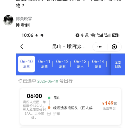
物？
陈奕晓霖
刚看到