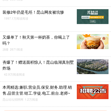
装修2年仍是毛坯！昆山网友被坑惨
1997.1万阅读阅读
又爆单了！秋天第一杯奶茶，你喝上了
吗？
凉瞳 2671阅读
夯爆了！赠送面积惊人！昆山临湖真别墅
炸场
42.9万阅读阅读
本周精选:兼职.营业员.保安.财务.助理.销
售.品管主管.钳工.学徒.电工.前台.老师~
昆山论坛招聘网 1.2万阅读