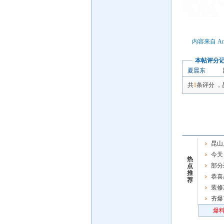
内容来自 An
本帖评分
夏晨东
共
1
条评分
，
昆山
今天
热
部分
点
推
恭喜
荐
男子链
装修
夯爆
炸场
爆料