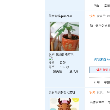
回复
举报
美女离线
qwer21341
沙发
发表于: 06
初中数学怎么
级别:
昆山普通市民
内容来自 An
发帖
2356
昆币
3107 枚
爆料有奖！
加关注
发消息
引用
举报
美女离线
数理化忠粉
板凳
发表于: 06
具体看学生，