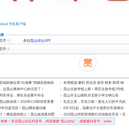
droid 手机客户端
记录
昆币
+1
-来自
昆山论坛APP
昆币
+1
启动防御台风“白海豚”四级应急响应
本周精选:兼职.营业员.保安.财务.助理.销
，去昆山奥体中心的注意了！
售.品管主管.钳工.学徒.电工.前台.老师~
昆山文旅专线上新！周庄文旅专线2号线
列车停运，师生非必要不外出
正式开通运营
昆山市玉山镇民办五联小学注销公告
昆山陈佳炜！2026年U20田径世青赛
生态之美，尽在江南！更在人们的平凡的
球决赛夺冠
2年仍是毛坯！昆山网友被坑惨
日常中
8月10日起，花桥沿沪大道部分车道将封
了！赠送面积惊人！昆山临湖真别墅
闭施工，双向通行照常
2026昆山环阳澄湖骑行活动报名开启！无
车日，趣骑行！
有奖！关注昆山论坛抖音号，抖音搜索“昆山论坛”，或搜索抖音号：ksbbs