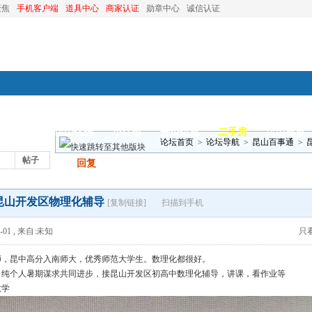
聚焦
手机客户端
道具中心
商家认证
勋章中心
诚信认证
装修
昆山优选
小红娘
分类信息
二手房
昆山视窗
论坛首页
>
论坛导航
>
昆山百事通
>
帖子
发帖
回复
昆山开发区物理化辅导
[复制链接]
扫描到手机
-01
,
来自:未知
只
师，昆中高分入南师大，优秀师范大学生。数理化都很好。
，纯个人暑期谋求共同进步，接昆山开发区初高中数理化辅导，讲课，看作业等
教学