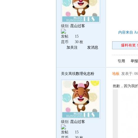
级别:
昆山过客
内容来自 An
发帖
15
昆币
30 枚
爆料有奖！
加关注
发消息
引用
举报
美女离线
数理化忠粉
地板
发表于: 06
抱歉，因为我
级别:
昆山过客
发帖
15
昆币
30 枚