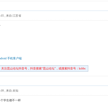
-05
,
来自:江苏省
补
droid 手机客户端
关注昆山论坛抖音号，抖音搜索“昆山论坛”，或搜索抖音号：ksbbs
-09
,
来自:未知
每个学生都不一样