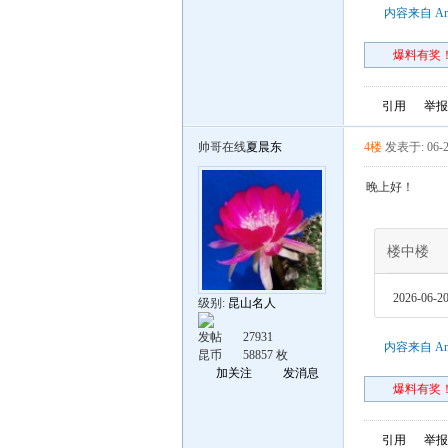
内容来自 An
爆料有奖！
引用
举报
帅哥在线
夏晨东
4楼
发表于: 06-2
晚上好！
楼中楼
2026-06-20
级别:
昆山名人
发帖
27931
内容来自 An
昆币
58857 枚
加关注
发消息
爆料有奖！
引用
举报