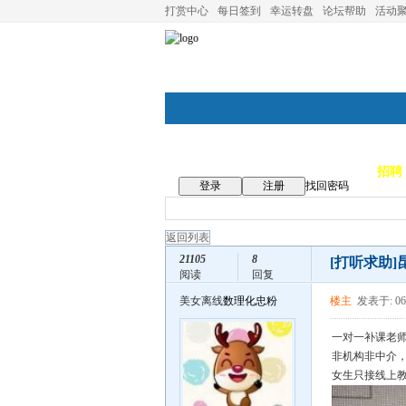
打赏中心
每日签到
幸运转盘
论坛帮助
活动
论坛首页
论坛导航
商家
招聘
登录
注册
找回密码
返回列表
21105
8
[打听求助]
阅读
回复
美女离线
数理化忠粉
楼主
发表于: 06
一对一补课老
非机构非中介
女生只接线上