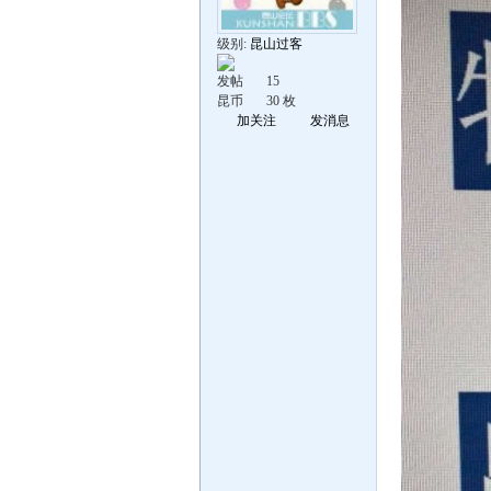
级别:
昆山过客
发帖
15
昆币
30 枚
加关注
发消息