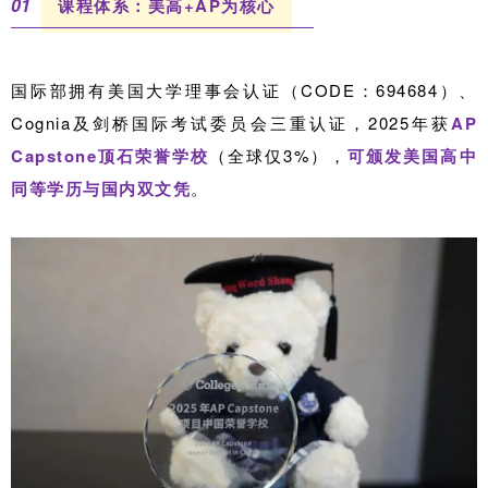
0
1
课程体系：美高+AP为核心
国际部拥有美国大学理事会认证（CODE：694684）、
Cognia及剑桥国际考试委员会三重认证，2025年获
AP
Capstone顶石荣誉学校
（全球仅3%），
可颁发美国高中
同等学历与国内双文凭
。