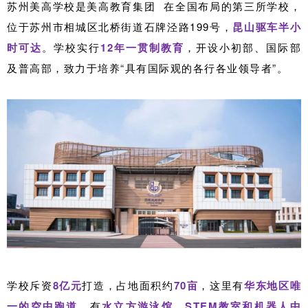
苏州美高学校是
美高教育集团
在全国布局的第三所学校，
位于苏州市相城区北桥街道石牌泾路199号，
昆山驱车半小
时可达
。
学校实行
12年一贯制教育
，开设小初部、国际部
及普高部，致力于培养“具有国际观的各行各业领导者”。
学校斥资
8亿元
打造，占地面积约
70亩
，这里有
华东地区唯
一的空中跑道
、有
水立方游泳馆、STEM教室和机器人中