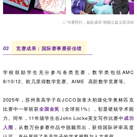
△“与爱同行，益起成长”校园公益义卖活动
0
3
竞赛成果：国际赛事屡获佳绩
学校鼓励学生充分参与各类竞赛，数学类包括AMC
8/10/12、欧几里得数学竞赛、
AIME
高阶数学竞赛等。
2025年，苏州美高学子在JCCO加拿大初级化学奥林匹克
比赛中一举斩获
全国金奖
（全球前1%），彰显硬核学术能
力。同年，11年级学生在John Locke英文写作比赛中
成功
入围
，从数万份参赛作品中脱颖而出，获得国际评审高度
认可，充分展现了美高学子的学术视野与人文底蕴。