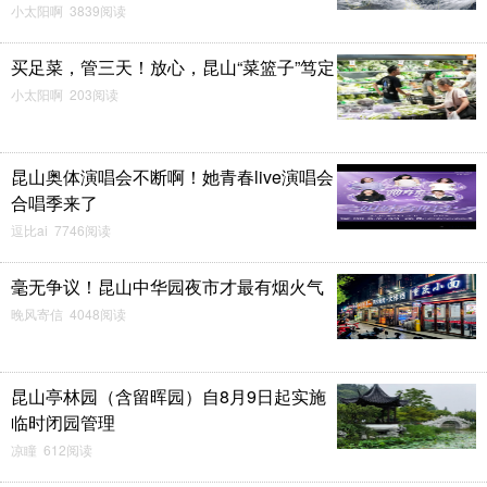
小太阳啊 3839阅读
买足菜，管三天！放心，昆山“菜篮子”笃定
小太阳啊 203阅读
昆山奥体演唱会不断啊！她青春live演唱会
合唱季来了
逗比ai 7746阅读
毫无争议！昆山中华园夜市才最有烟火气
晚风寄信 4048阅读
昆山亭林园（含留晖园）自8月9日起实施
临时闭园管理
凉瞳 612阅读