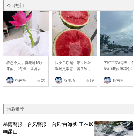
今日热门
着急个人，荷花是我吹
快快乐乐是生活，吃吃
下班回家#每天一条
开的。#每天一条昆友 ..
喝喝是常态，苦了谁，
圈# #我的碎碎念# #6 
..
拆南墙
20
拆南墙
19
拆南墙
精彩推荐
暴雨警报！台风警报！台风“白海豚”正在影
响昆山！