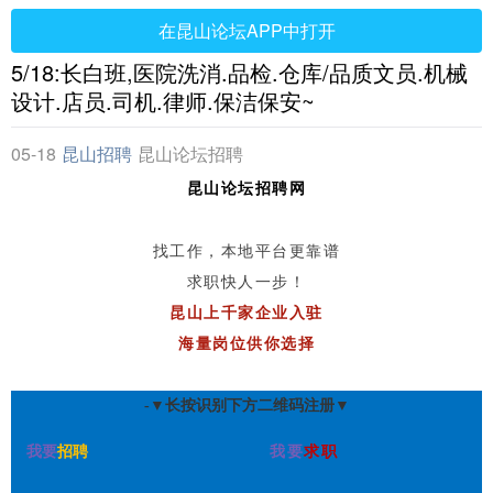
在昆山论坛APP中打开
5/18:长白班,医院洗消.品检.仓库/品质文员.机械
设计.店员.司机.律师.保洁保安~
05-18
昆山招聘
昆山论坛招聘
网
昆山论坛招聘网
找工作，本地平台更靠谱
求职快人一步！
昆山上千家企业入驻
海量岗位供你选择
-▼长按识别下方二维码注册▼
我要
招聘
我要
求职