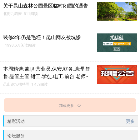
关于昆山森林公园景区临时闭园的通告
北街九猫酱 611阅读
装修2年仍是毛坯！昆山网友被坑惨
1998.6万阅读阅读
本周精选:兼职.营业员.保安.财务.助理.销
售.品管主管.钳工.学徒.电工.前台.老师~
昆山论坛招聘网 1.4万阅读
加载更多
精彩活动
更多
论坛服务