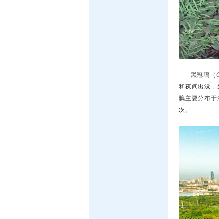
黑冠鳽（
和夜间出没，
鳽主要分布于
次。