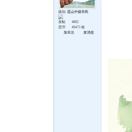
级别:
昆山中级市民
发帖
4882
昆币
49473 枚
加关注
发消息