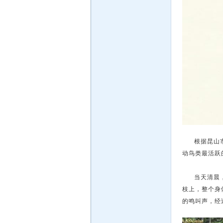
根据昆山
动鸟类最活跃
当天清晨
枝上，整个身
的鸣叫声，经