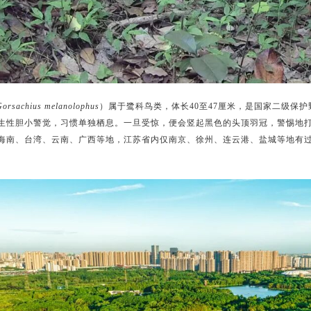
Gorsachius melanolophus
）属于鹭科鸟类，体长40至47厘米，是国家二级保护
生性胆小警觉，习惯单独栖息。
一旦受惊，便会竖起黑色的头顶羽冠，警惕地
海南、台湾、云南、广西等地，江苏省内仅南京、徐州、连云港、盐城等地有