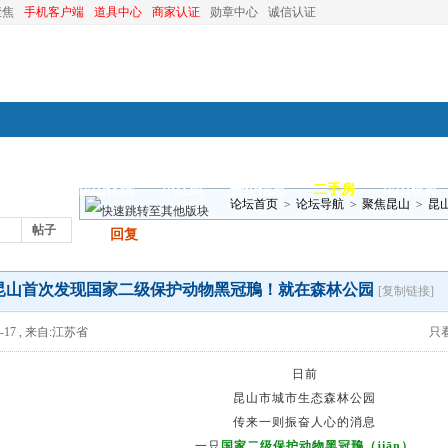
聚焦
手机客户端
道具中心
商家认证
勋章中心
诚信认证
装修
昆山优选
小红娘
分类信息
二手房
昆山视窗
论坛首页
>
论坛导航
>
聚焦昆山
>
昆
帖子
发帖
回复
园
昆山首次发现国家二级保护动物黑冠鳽！就在森林公园
[复制链接]
-17
,
来自:江苏省
只
日前
昆山市城市生态森林公园
传来一则振奋人心的消息
一只
国家二级保护动物
黑冠鳽
（jiān）