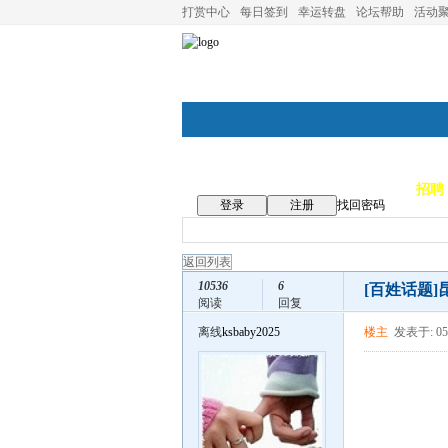
打赏中心
每日签到
幸运转盘
论坛帮助
活动
论坛首页
论坛导航
商家
招聘
登录
注册
找回密码
返回列表
10536
6
[百姓话题]
阅读
回复
离线
ksbaby2025
楼主
发表于: 05