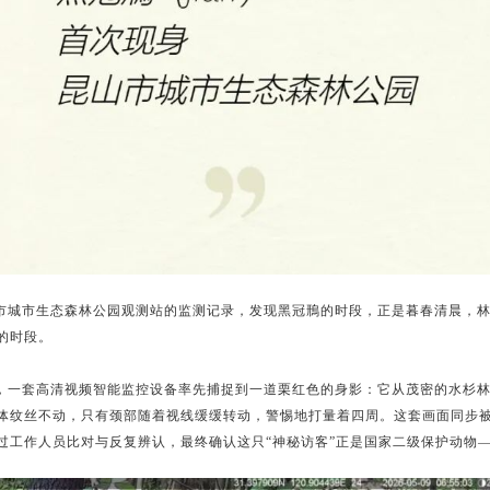
市城市生态森林公园观测站的监测记录，发现黑冠鳽的时段，正是暮春清晨，林
的时段。
，一套高清视频智能监控设备率先捕捉到一道栗红色的身影：它从茂密的水杉
体纹丝不动，只有颈部随着视线缓缓转动，警惕地打量着四周。这套画面同步
过工作人员比对与反复辨认，最终确认这只“神秘访客”正是国家二级保护动物