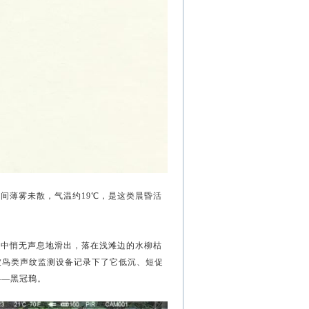
间薄雾未散，气温约19℃，是这类晨昏活
林中悄无声息地滑出，落在浅滩边的水柳枯
被鸟类
声纹
监测设备记录下了它低沉、短促
——黑冠鳽。