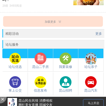
凉瞳 3493阅读
加载更多
精彩活动
更多
论坛服务
论坛优选
昆山二手房
我要装修
论坛亲子
掌上公交
信息发布
昆山招聘
昆山汽车
触屏版
/
电脑版
都翻到这儿了，就下载个昆山论坛APP吧~~
昆山民生民情 消费维权
马上开启
网红美女直播 同城交友