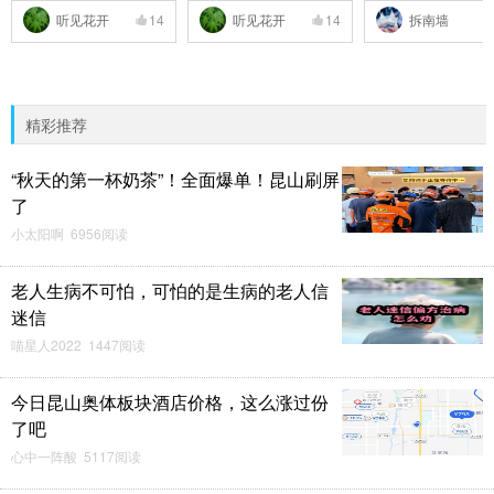
听见花开
14
听见花开
14
拆南墙
精彩推荐
“秋天的第一杯奶茶”！全面爆单！昆山刷屏
了
小太阳啊 6956阅读
老人生病不可怕，可怕的是生病的老人信
迷信
喵星人2022 1447阅读
今日昆山奥体板块酒店价格，这么涨过份
了吧
心中一阵酸 5117阅读