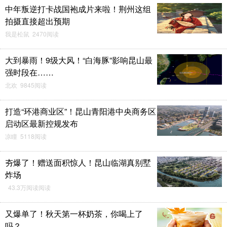
中年叛逆打卡战国袍成片来啦！荆州这组
拍摄直接超出预期
我是松鼠 2470阅读
大到暴雨！9级大风！“白海豚”影响昆山最
强时段在……
北欢 9845阅读
打造“环港商业区”！昆山青阳港中央商务区
启动区最新控规发布
凉瞳 5118阅读
夯爆了！赠送面积惊人！昆山临湖真别墅
炸场
43.3万阅读阅读
又爆单了！秋天第一杯奶茶，你喝上了
吗？