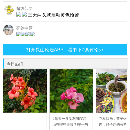
超级菠萝
三天两头就启动黄色预警
亮剑中原
打开昆山论坛APP，看剩下2条评论>>
今日热门
#每天一条昆友圈##昆
立秋快乐，孩子做
山有哪些美景？##一句
肉，胖子调的蘸料
..
..