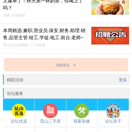
又爆单了！秋天第一杯奶茶，你喝上了
吗？
凉瞳 618阅读
本周精选:兼职.营业员.保安.财务.助理.销
售.品管主管.钳工.学徒.电工.前台.老师~
昆山论坛招聘网 1.1万阅读
加载更多
精彩活动
更多
论坛服务
论坛优选
昆山二手房
我要装修
论坛亲子