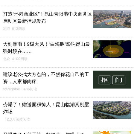
打造“环港商业区”！昆山青阳港中央商务区
启动区最新控规发布
凉瞳 613阅读
大到暴雨！9级大风！“白海豚”影响昆山最
强时段在……
北欢 4100阅读
建议老公找大方点的，不然你花自己的工
资，人家都肉疼
starlightok 3486阅读
夯爆了！赠送面积惊人！昆山临湖真别墅
炸场
42.3万阅读阅读