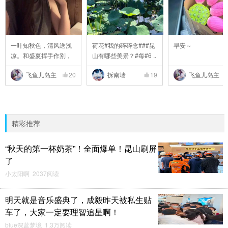
一叶知秋色，清风送浅
荷花#我的碎碎念###昆
早安～
凉。和盛夏挥手作别，
山有哪些美景？#每#6 ..
..
飞鱼儿岛主
20
拆南墙
19
飞鱼儿岛主
精彩推荐
“秋天的第一杯奶茶”！全面爆单！昆山刷屏
了
小太阳啊 2037阅读
明天就是音乐盛典了，成毅昨天被私生贴
车了，大家一定要理智追星啊！
blue深蓝梦境 1.3万阅读