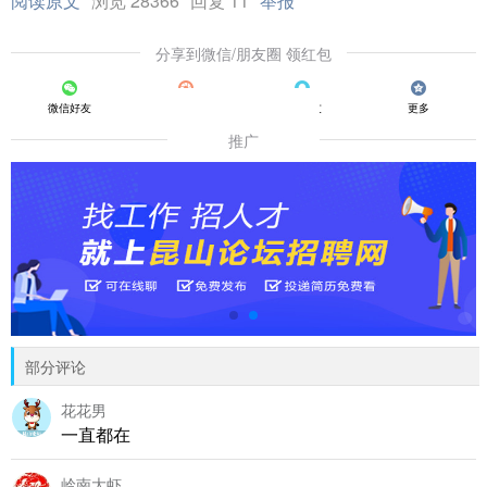
阅读原文
浏览 28366
回复 11
举报
分享到微信/朋友圈 领红包
微信好友
朋友圈
QQ好友
更多
推广
部分评论
花花男
一直都在
岭南大虾