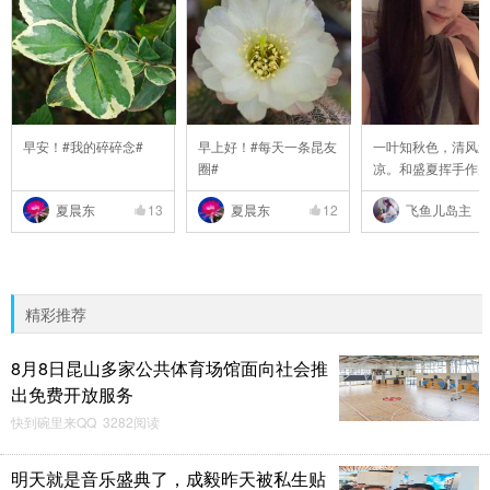
早安！#我的碎碎念#
早上好！#每天一条昆友
一叶知秋色，清风
圈#
凉。和盛夏挥手作
..
夏晨东
13
夏晨东
12
飞鱼儿岛主
精彩推荐
8月8日昆山多家公共体育场馆面向社会推
出免费开放服务
快到碗里来QQ 3282阅读
明天就是音乐盛典了，成毅昨天被私生贴