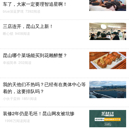
车了，大家一定要理智追星啊！
blue深蓝梦境 7392阅读
三店连开，昆山又上新！
断心锁 9408阅读
昆山哪个菜场能买到花雕醉蟹？
幸福简单 202阅读
我的天他们不热吗？已经有在奥体中心等
着的，这要排队吗？
小伙子蛮帅 1851阅读
装修2年仍是毛坯！昆山网友被坑惨
1996万阅读阅读