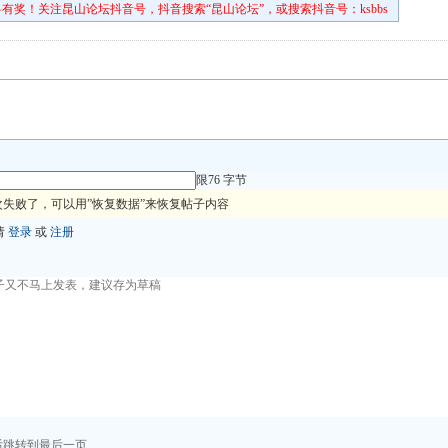
在等待主人来接回家？
有奖！关注昆山论坛抖音号，抖音搜索“昆山论坛”，或搜索抖音号：ksbbs
限76 字节
失败了，可以用”恢复数据”来恢复帖子内容
请
登录
或
注册
后跳转到最后一页