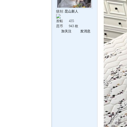
级别:
昆山新人
发帖
435
昆币
943 枚
加关注
发消息