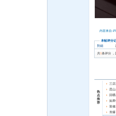
内容来自 iP
本帖评分
對錯
共
1
条评分
，
三店
昆山
热
典即将
回嚼
点
推
如果
荐
装修
夯爆