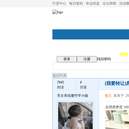
打赏中心
每日签到
幸运转盘
论坛帮助
活动
论坛首页
论坛导航
商家
招聘
登录
注册
找回密码
返回列表
7945
0
[我要转让]
阅读
回复
美女离线
瘦竹竿小姐
楼主
发表于: 202
自用席梦思 100 