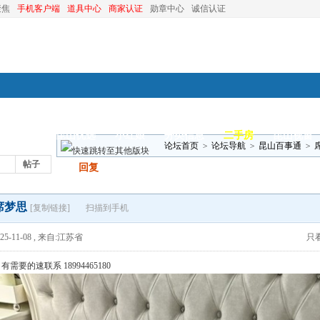
聚焦
手机客户端
道具中心
商家认证
勋章中心
诚信认证
装修
昆山优选
小红娘
分类信息
二手房
昆山视窗
论坛首页
>
论坛导航
>
昆山百事通
>
帖子
发帖
回复
席梦思
[复制链接]
扫描到手机
5-11-08
,
来自:江苏省
只
有需要的速联系 18994465180