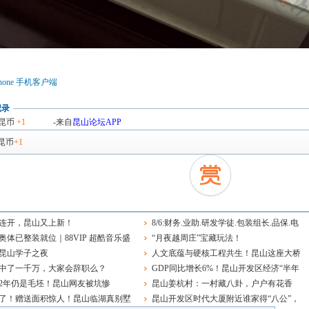
hone 手机客户端
记录
昆币
+1
-来自
昆山论坛APP
昆币
+1
连开，昆山又上新！
8/6:财务.业助.研发学徒.包装组长.品保.电
奥体已整装就位｜88VIP 超酷音乐盛
工.保安.消控.业务.店员.物业维修.保洁
“月夜越周庄”宝藏玩法！
开唱
昆山学子之夜
人文底蕴与硬核工程共生！昆山这座大桥
中了一千万，大家会辞职么？
像绽放的并蒂莲
GDP同比增长6%！昆山开发区经济“半年
2年仍是毛坯！昆山网友被坑惨
报”出炉
昆山姜杭村：一村藏八卦，户户有花香
了！赠送面积惊人！昆山临湖真别墅
昆山开发区时代大厦附近谁家得“八公”，