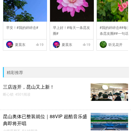
早安！#我的碎碎念#
早上好！#每天一条昆友
#我的碎碎念##每天
圈#
条昆友圈##一句话
..
夏晨东
19
夏晨东
19
听见花开
精彩推荐
三店连开，昆山又上新！
断心锁 4501阅读
昆山奥体已整装就位｜88VIP 超酷音乐盛
典即将开唱
小猫星期五 5116阅读