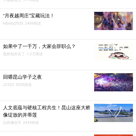
“月夜越周庄”宝藏玩法！
ksbaby2025 2469阅读
如果中了一千万，大家会辞职么？
我把他弄丢了 1.2万阅读
回嚼昆山学子之夜
JC520 6535阅读
人文底蕴与硬核工程共生！昆山这座大桥
像绽放的并蒂莲
以薛谦你手 2445阅读