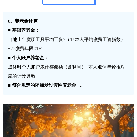
👉
养老金计算
■
基础养老金：
当地上年度职工月平均工资×（1+本人平均缴费工资指数）
÷2×缴费年限×1%
■
个人账户养老金：
退休时个人账户累计存储额（含利息）÷本人退休年龄相对
应的计发月数
■
符合规定的还加发
过渡性养老金
。