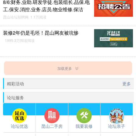
8/6:财务.业助.研发学徒.包装组长.品保.电
工.保安.消控.业务.店员.物业维修.保洁
昆山论坛招聘网 1.1万阅读
装修2年仍是毛坯！昆山网友被坑惨
1995.3万阅读阅读
加载更多
精彩活动
更多
论坛服务
论坛优选
昆山二手房
我要装修
论坛亲子