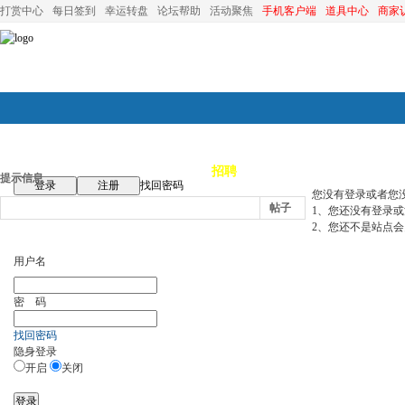
打赏中心
每日签到
幸运转盘
论坛帮助
活动聚焦
手机客户端
道具中心
商家
论坛首页
论坛导航
商家
招聘
装修
昆山优选
小
提示信息
登录
注册
找回密码
您没有登录或者您
帖子
1、您还没有登录
2、您还不是站点会
用户名
密 码
找回密码
隐身登录
开启
关闭
登录