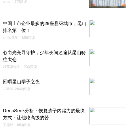
cesc 1.7万阅读
中国上市企业最多的29座县级城市，昆山
排名第二位！
smile危笑 1856阅读
心向光亮寻守护，少年夜间迷途从昆山骑
往太仓
以薛谦你手 1233阅读
回嚼昆山学子之夜
JC520 2042阅读
DeepSeek分析：恢复孩子内驱力的最快
方式：让他吃高级的苦
王德胖 1853阅读