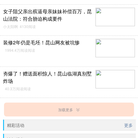
女子阻父亲出殡逼母亲妹妹补偿百万，昆
山法院：符合胁迫构成要件
小太阳啊 4130阅读
装修2年仍是毛坯！昆山网友被坑惨
1994.4万阅读阅读
夯爆了！赠送面积惊人！昆山临湖真别墅
炸场
40.3万阅读阅读
加载更多
精彩活动
更多