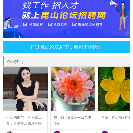
打开昆山论坛APP，看剩下评论>>
今日热门
生活的细节，不只是工
早上好！#每天一条昆友
早安！#我的碎碎念
具，更是生活态度的镜
圈#
..