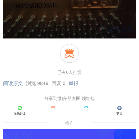
已有0人打赏
阅读原文
浏览 9849
回复 0
举报
分享到微信/朋友圈 领红包
微信好友
朋友圈
QQ好友
更多
推广