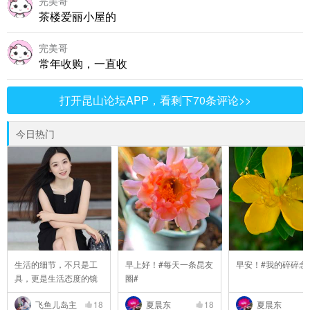
完美哥
茶楼爱丽小屋的
完美哥
常年收购，一直收
打开昆山论坛APP，看剩下70条评论>>
今日热门
生活的细节，不只是工
早上好！#每天一条昆友
早安！#我的碎碎念
具，更是生活态度的镜
圈#
..
飞鱼儿岛主
18
夏晨东
18
夏晨东