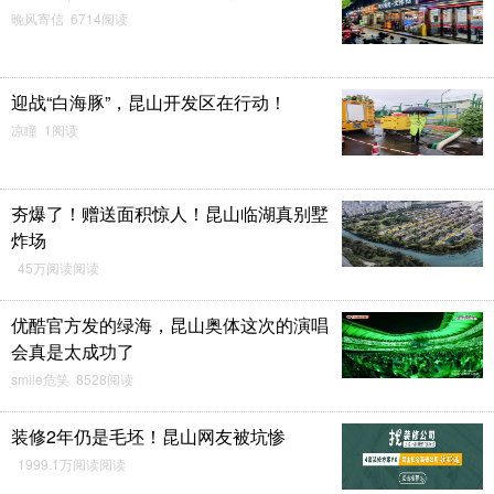
晚风寄信 6714阅读
迎战“白海豚”，昆山开发区在行动！
凉瞳 1阅读
夯爆了！赠送面积惊人！昆山临湖真别墅
炸场
45万阅读阅读
优酷官方发的绿海，昆山奥体这次的演唱
会真是太成功了
smile危笑 8528阅读
装修2年仍是毛坯！昆山网友被坑惨
1999.1万阅读阅读