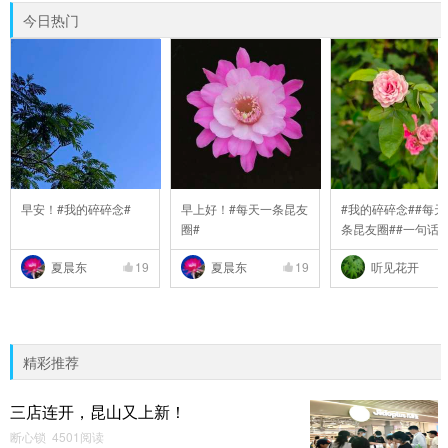
今日热门
早安！#我的碎碎念#
早上好！#每天一条昆友
#我的碎碎念##每天
圈#
条昆友圈##一句话
..
夏晨东
19
夏晨东
19
听见花开
精彩推荐
三店连开，昆山又上新！
断心锁 4501阅读