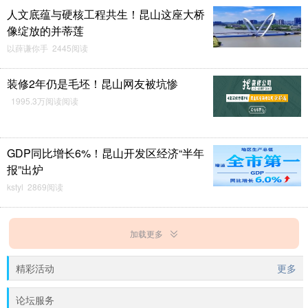
人文底蕴与硬核工程共生！昆山这座大桥
像绽放的并蒂莲
以薛谦你手 2445阅读
装修2年仍是毛坯！昆山网友被坑惨
1995.3万阅读阅读
GDP同比增长6%！昆山开发区经济“半年
报”出炉
kstyl 2869阅读
加载更多
精彩活动
更多
论坛服务