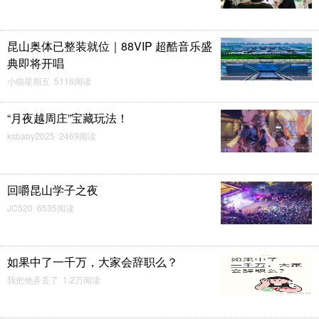
昆山奥体已整装就位｜88VIP 超酷音乐盛
典即将开唱
小猫星期五 5116阅读
“月夜越周庄”宝藏玩法！
ksbaby2025 2469阅读
回嚼昆山学子之夜
JC520 6535阅读
如果中了一千万，大家会辞职么？
我把他弄丢了 1.2万阅读