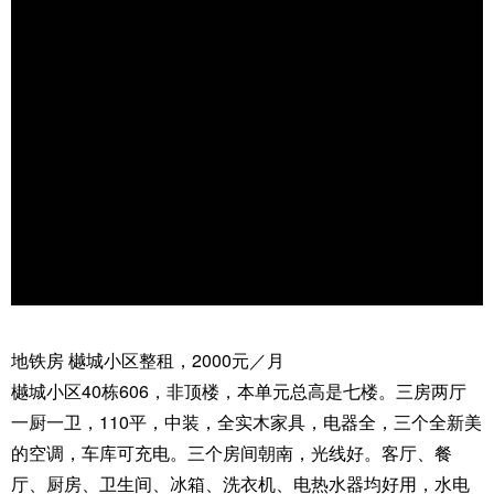
地铁房 樾城小区整租，2000元／月
樾城小区40栋606，非顶楼，本单元总高是七楼。三房两厅
一厨一卫，110平，中装，全实木家具，电器全，三个全新美
的空调，车库可充电。三个房间朝南，光线好。客厅、餐
厅、厨房、卫生间、冰箱、洗衣机、电热水器均好用，水电