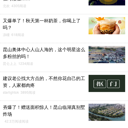
北欢 4305阅读
又爆单了！秋天第一杯奶茶，你喝上了
吗？
凉瞳 618阅读
昆山奥体中心人山人海的，这个明星这么
多粉丝的吗！
昆仑上上 1234阅读
建议老公找大方点的，不然你花自己的工
资，人家都肉疼
starlightok 3895阅读
夯爆了！赠送面积惊人！昆山临湖真别墅
炸场
42.3万阅读阅读