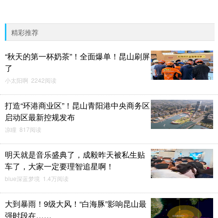
精彩推荐
“秋天的第一杯奶茶”！全面爆单！昆山刷屏
了
小太阳啊 2242阅读
打造“环港商业区”！昆山青阳港中央商务区
启动区最新控规发布
凉瞳 817阅读
明天就是音乐盛典了，成毅昨天被私生贴
车了，大家一定要理智追星啊！
blue深蓝梦境 1.4万阅读
大到暴雨！9级大风！“白海豚”影响昆山最
强时段在……