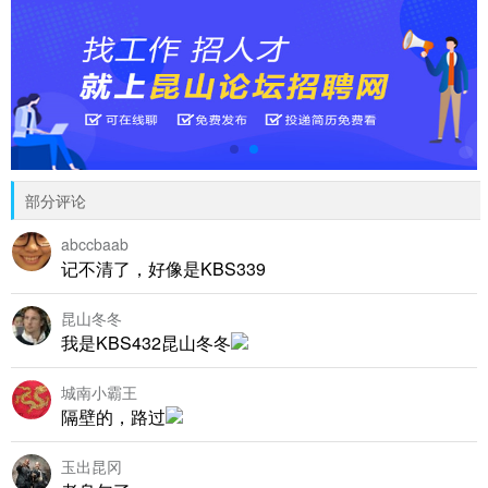
部分评论
abccbaab
记不清了，好像是KBS339
昆山冬冬
我是KBS432昆山冬冬
城南小霸王
隔壁的，路过
玉出昆冈