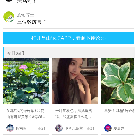
老乌句了
恐怖骑士
三位数厉害了。
打开昆山论坛APP，看剩下评论>>
今日热门
荷花#我的碎碎念###昆
一叶知秋色，清风送浅
早安！#我的碎碎念
山有哪些美景？#每#6 ..
凉。和盛夏挥手作别，
..
拆南墙
21
飞鱼儿岛主
21
夏晨东