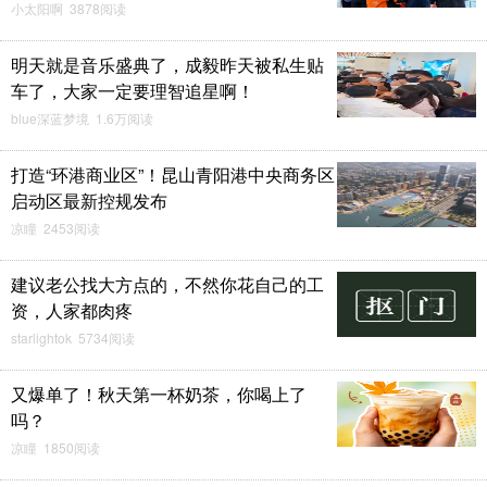
小太阳啊 3878阅读
明天就是音乐盛典了，成毅昨天被私生贴
车了，大家一定要理智追星啊！
blue深蓝梦境 1.6万阅读
打造“环港商业区”！昆山青阳港中央商务区
启动区最新控规发布
凉瞳 2453阅读
建议老公找大方点的，不然你花自己的工
资，人家都肉疼
starlightok 5734阅读
又爆单了！秋天第一杯奶茶，你喝上了
吗？
凉瞳 1850阅读