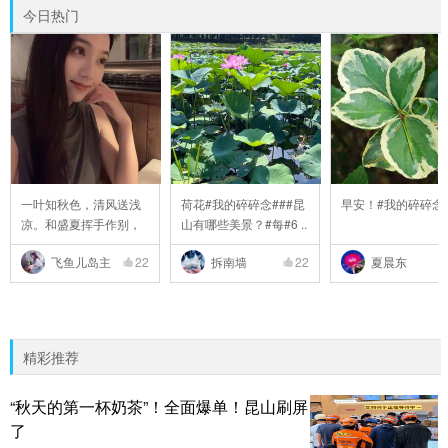
今日热门
一叶知秋色，清风送浅
荷花#我的碎碎念###昆
早安！#我的碎碎念
凉。和盛夏挥手作别，
山有哪些美景？#每#6 ..
..
飞鱼儿岛主
22
拆南墙
22
夏晨东
精彩推荐
“秋天的第一杯奶茶”！全面爆单！昆山刷屏
了