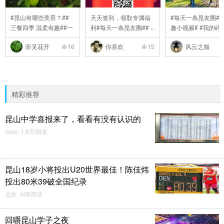
#昆山有哪些美景？##
天天签到，领取专属福
#每天一条昆友圈# 
三餐四季 温柔有趣##一
利#每天一条昆友圈## ..
趣小视频# #我的碎碎 
..
听见花开
16
你喜欢
15
风云之巅
精彩推荐
昆山中学喜报来了，看看有没有认识的
cesc 1.8万阅读
昆山18岁小将投出U20世界最佳！陈佳炜
投出80米39破全国纪录
北欢 408阅读
回嚼昆山学子之夜