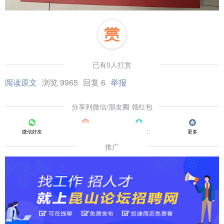
已有0人打赏
阅读原文
浏览 9965
回复 6
举报
分享到微信/朋友圈 领红包
微信好友
朋友圈
QQ好友
更多
推广