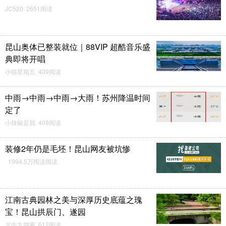
JC520 2651阅读
昆山奥体已整装就位｜88VIP 超酷音乐盛
典即将开唱
小猫星期五 409阅读
中雨→中雨→中雨→大雨！苏州降温时间
定了
小辣椒是我 409阅读
装修2年仍是毛坯！昆山网友被坑惨
1994.5万阅读阅读
江南古典园林之美与深厚历史底蕴之瑰
宝！昆山拱辰门、遂园
北街九猫酱 612阅读