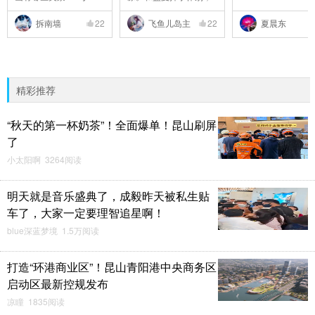
..
拆南墙
22
飞鱼儿岛主
22
夏晨东
精彩推荐
“秋天的第一杯奶茶”！全面爆单！昆山刷屏
了
小太阳啊 3264阅读
明天就是音乐盛典了，成毅昨天被私生贴
车了，大家一定要理智追星啊！
blue深蓝梦境 1.5万阅读
打造“环港商业区”！昆山青阳港中央商务区
启动区最新控规发布
凉瞳 1835阅读