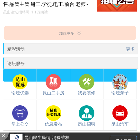
售.品管主管.钳工.学徒.电工.前台.老师~
昆山论坛招聘网 1.1万阅读
加载更多
精彩活动
更多
论坛服务
论坛优选
昆山二手房
我要装修
论坛亲子
掌上公交
信息发布
昆山招聘
昆山汽车
触屏版
/
电脑版
都翻到这儿了，就下载个昆山论坛APP吧~~
昆山民生民情 消费维权