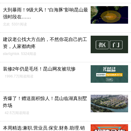
大到暴雨！9级大风！“白海豚”影响昆山最
强时段在……
北欢 5331阅读
建议老公找大方点的，不然你花自己的工
资，人家都肉疼
starlightok 5324阅读
装修2年仍是毛坯！昆山网友被坑惨
1996.7万阅读阅读
夯爆了！赠送面积惊人！昆山临湖真别墅
炸场
42.5万阅读阅读
本周精选:兼职.营业员.保安.财务.助理.销