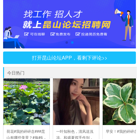
打开昆山论坛APP，看剩下评论>>
今日热门
荷花#我的碎碎念###昆
一叶知秋色，清风送浅
早安！#我的碎碎念
山有哪些美景？#每#6 ..
凉。和盛夏挥手作别，