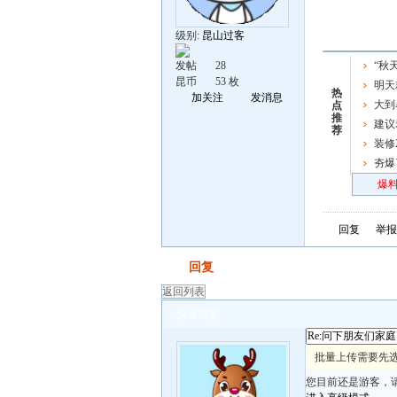
级别:
昆山过客
发帖
28
“秋
昆币
53 枚
屏了
明天
热
加关注
发消息
车了，
大到
点
推
强时段
建议
荐
资，人
装修
夯爆
炸场
爆料
回复
举报
发帖
回复
返回列表
快速回复
批量上传需要先
您目前还是游客，