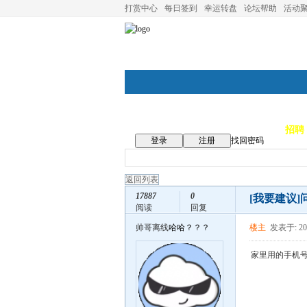
打赏中心
每日签到
幸运转盘
论坛帮助
活动
论坛首页
论坛导航
商家
招聘
登录
注册
找回密码
返回列表
17887
0
[我要建议]
阅读
回复
帅哥离线
哈哈？？？
楼主
发表于: 202
家里用的手机