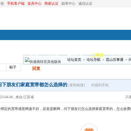
聚焦
手机客户端
道具中心
商家认证
勋章中心
诚信认证
装修
昆山优选
小红娘
分类信息
二手房
昆山视窗
论坛首页
>
论坛导航
>
昆山百事通
>
帖子
发帖
回复
问下朋友们家庭宽带都怎么选择的
[复制链接]
扫描到手机
5-04-06
,
来自:江苏省
只
号绑定的宽带感觉网速不好，还老是断网，问下朋友们怎么选择家庭宽带的，怎么收费