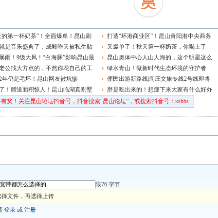
天的第一杯奶茶”！全面爆单！昆山刷
打造“环港商业区”！昆山青阳港中央商务
就是音乐盛典了，成毅昨天被私生贴
区启动区最新控规发布
又爆单了！秋天第一杯奶茶，你喝上了
大家一定要理智追星啊！
暴雨！9级大风！“白海豚”影响昆山最
吗？
昆山奥体中心人山人海的，这个明星这么
在……
老公找大方点的，不然你花自己的工
多粉丝的吗！
绿水青山！做新时代生态环境的守护者
家都肉疼
2年仍是毛坯！昆山网友被坑惨
便民出游新路线|周庄文旅专线2号线即将
了！赠送面积惊人！昆山临湖真别墅
上线！
胖是吃出来的！想瘦下来大家有什么好办
法吗？
有奖！关注昆山论坛抖音号，抖音搜索“昆山论坛”，或搜索抖音号：ksbbs
限76 字节
选择文件，再选择上传
请
登录
或
注册