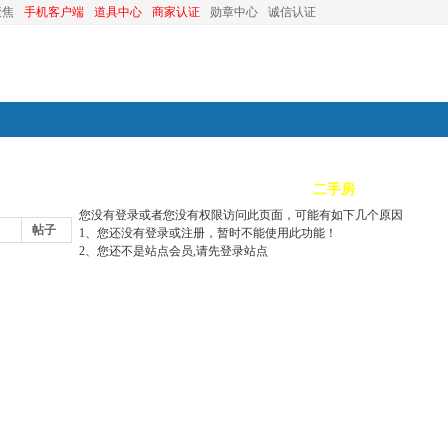
聚焦
手机客户端
道具中心
商家认证
勋章中心
诚信认证
装修
昆山优选
小红娘
分类信息
二手房
昆山视窗
您没有登录或者您没有权限访问此页面，可能有如下几个原因
帖子
1、您还没有登录或注册，暂时不能使用此功能！
2、您还不是站点会员,请先登录站点