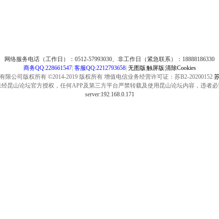
网络服务电话（工作日）：0512-57993030、非工作日（紧急联系）：18888186330
商务QQ:228661547
|
客服QQ:2212793658
|
无图版
|
触屏版
|
清除Cookies
公司版权所有 ©2014-2019 版权所有 增值电信业务经营许可证：苏B2-20200152
苏
未经昆山论坛官方授权，任何APP及第三方平台严禁转载及使用昆山论坛内容，违者必
server:192.168.0.171