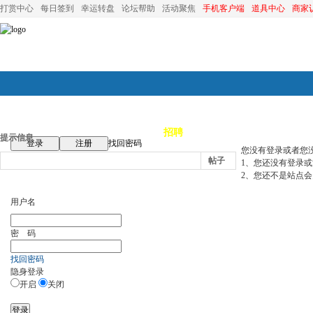
打赏中心
每日签到
幸运转盘
论坛帮助
活动聚焦
手机客户端
道具中心
商家
论坛首页
论坛导航
商家
招聘
装修
昆山优选
小
提示信息
登录
注册
找回密码
您没有登录或者您
帖子
1、您还没有登录
2、您还不是站点会
用户名
密 码
找回密码
隐身登录
开启
关闭
登录