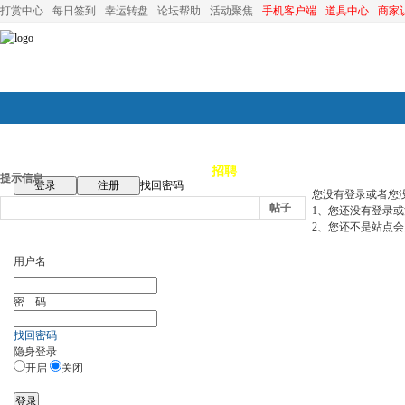
打赏中心
每日签到
幸运转盘
论坛帮助
活动聚焦
手机客户端
道具中心
商家
论坛首页
论坛导航
商家
招聘
装修
昆山优选
小
提示信息
登录
注册
找回密码
您没有登录或者您
帖子
1、您还没有登录
2、您还不是站点会
用户名
密 码
找回密码
隐身登录
开启
关闭
登录