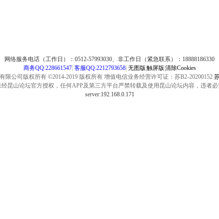
网络服务电话（工作日）：0512-57993030、非工作日（紧急联系）：18888186330
商务QQ:228661547
|
客服QQ:2212793658
|
无图版
|
触屏版
|
清除Cookies
公司版权所有 ©2014-2019 版权所有 增值电信业务经营许可证：苏B2-20200152
苏
未经昆山论坛官方授权，任何APP及第三方平台严禁转载及使用昆山论坛内容，违者必
server:192.168.0.171