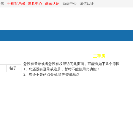
聚焦
手机客户端
道具中心
商家认证
勋章中心
诚信认证
装修
昆山优选
小红娘
分类信息
二手房
昆山视窗
您没有登录或者您没有权限访问此页面，可能有如下几个原因
帖子
1、您还没有登录或注册，暂时不能使用此功能！
2、您还不是站点会员,请先登录站点